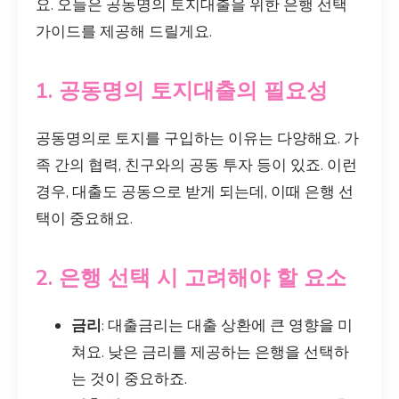
요. 오늘은 공동명의 토지대출을 위한 은행 선택
가이드를 제공해 드릴게요.
1. 공동명의 토지대출의 필요성
공동명의로 토지를 구입하는 이유는 다양해요. 가
족 간의 협력, 친구와의 공동 투자 등이 있죠. 이런
경우, 대출도 공동으로 받게 되는데, 이때 은행 선
택이 중요해요.
2. 은행 선택 시 고려해야 할 요소
금리
: 대출금리는 대출 상환에 큰 영향을 미
쳐요. 낮은 금리를 제공하는 은행을 선택하
는 것이 중요하죠.