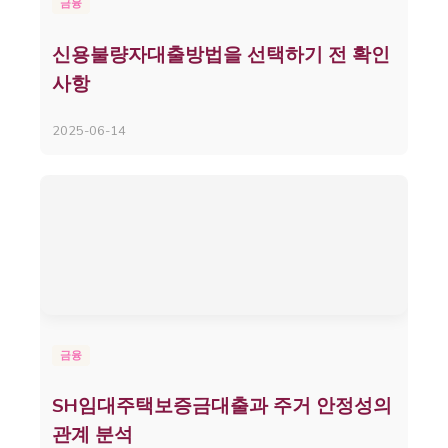
금융
신용불량자대출방법을 선택하기 전 확인
사항
2025-06-14
금융
SH임대주택보증금대출과 주거 안정성의
관계 분석