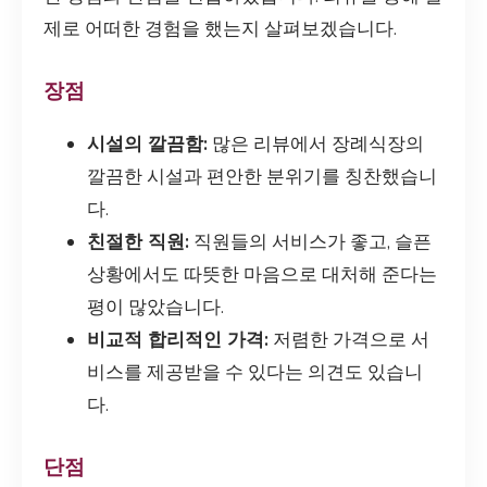
제로 어떠한 경험을 했는지 살펴보겠습니다.
장점
시설의 깔끔함:
많은 리뷰에서 장례식장의
깔끔한 시설과 편안한 분위기를 칭찬했습니
다.
친절한 직원:
직원들의 서비스가 좋고, 슬픈
상황에서도 따뜻한 마음으로 대처해 준다는
평이 많았습니다.
비교적 합리적인 가격:
저렴한 가격으로 서
비스를 제공받을 수 있다는 의견도 있습니
다.
단점