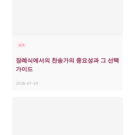
상조
장례식에서의 찬송가의 중요성과 그 선택
가이드
2026-07-24