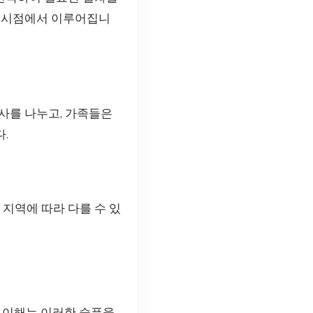
이 시점에서 이루어집니
사를 나누고, 가족들은
.
 지역에 따라 다를 수 있
 이해는 이러한 슬픔을