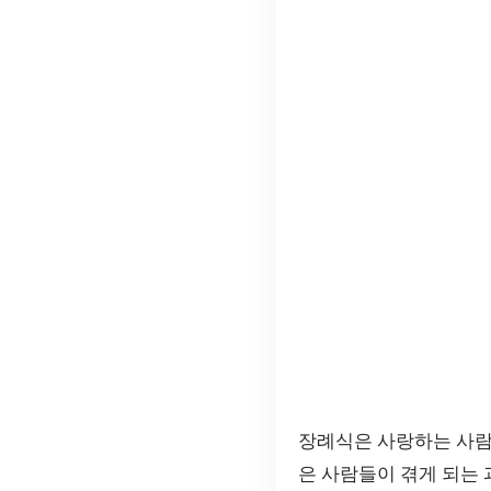
장례식은 사랑하는 사람
은 사람들이 겪게 되는 