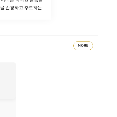
인을 존경하고 추모하는
MORE