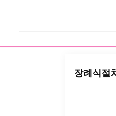
장례식절차