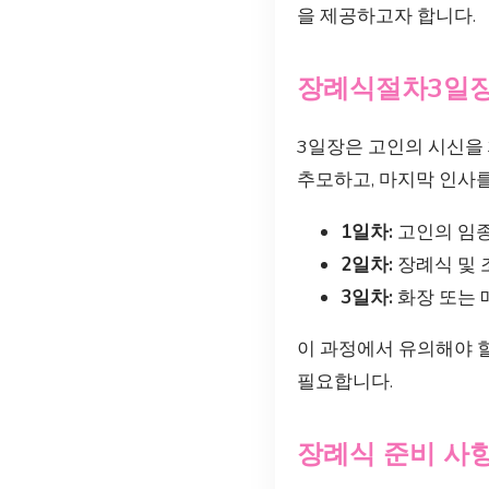
을 제공하고자 합니다.
장례식절차3일장
3일장은 고인의 시신을 
추모하고, 마지막 인사
1일차:
고인의 임종
2일차:
장례식 및 
3일차:
화장 또는 
이 과정에서 유의해야 할
필요합니다.
장례식 준비 사