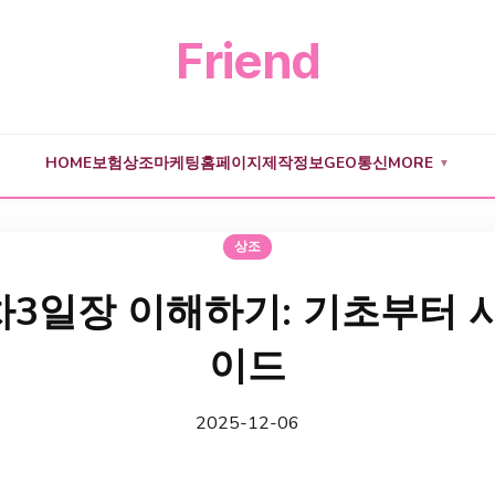
Friend
HOME
보험
상조
마케팅
홈페이지제작
정보
GEO
통신
MORE
▼
상조
3일장 이해하기: 기초부터 
이드
2025-12-06