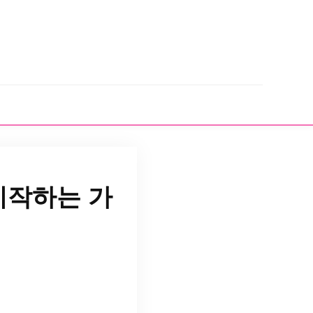
시작하는 가